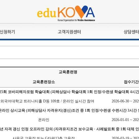
교육훈련
공지사항
상담접수
검정시험
언론보도
상담완료
전문수련
포토갤러리
자격심사
규정ㆍ양식
교육훈련명
격유지교육
홍보게시판
교육훈련장소
접수기간
자격복원
 제25회 코바피해자포럼 학술대회 (피해상담사 학술대회 1회 인정/수련생 학술대회 4시간
외국어대학교 트리니티홀 D동 109호 / 온라인 실시간 참여
2026-06-30 ~ 202
6 온라인 상시교육 (피해상담사 자격유지(갱신)조건 중 1회 인정/수련생 수련시간 3시간 
온라인
2026-01-01 ~ 202
26년 자격 갱신 인정 오프라인 강의 (자격유지조건 보수교육 · 사례발표회 중 1회 대체 인
사무국 교육장 또는 G타워13층 교육장
2026-03-19 ~ 202