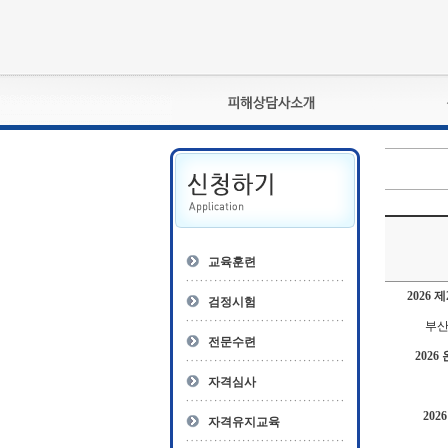
피해상담사란?
자격관리규정
상담사 자격증 확인
- 피해상담사 1급
자
- 피해상담사 2급
교육훈련
- 피해상담사 3급
2026
- 전문수련감독자
검정시험
- 전문수련기관
부산
전문수련
202
자격심사
20
자격유지교육