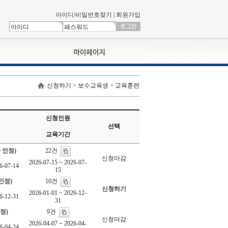
아이디/비밀번호찾기
|
회원가입
나의신청내역
신청하기 > 보수교육생 > 교육훈련
교육영상강의실
서류제출
회원정보
신청인원
나의 신청비
선택
교육기간
나의활동내역
나의 연회비
22건
 인정)
신청마감
2026-07-15 ~ 2026-07-
6-07-14
15
10건
인정)
신청하기
2026-01-01 ~ 2026-12-
6-12-31
31
9건
정)
신청마감
2026-04-07 ~ 2026-04-
6-04-24