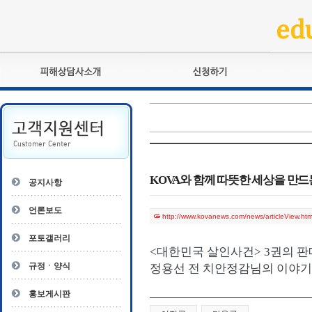
피해상담사란?
교육훈련
자격관리규정
검정시험
상담사 자격증 확인
전문수련
자격심사
- 피해상담사 1급
자격유지교육
- 피해상담사 2급
KOVA와 함께 따뜻한 세상을 만드는
공지사항
자격복원
- 피해상담사 3급
- 전문수련감독자
언론보도
http://www.kovanews.com/news/articleView.ht
- 전문수련기관
포토갤러리
<
대한민국 살인사건
> 3
권의 판
규정ㆍ양식
정용선 전 치안정감님의 이야
홍보게시판