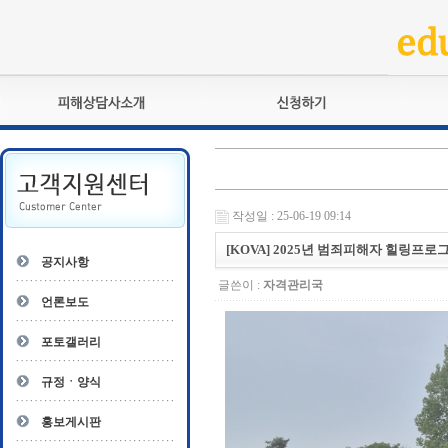
피해상담사란?
교육훈련
자격관리규정
검정시험
상담사 자격증 확인
전문수련
작성일 : 25-06-19 09:14
자격심사
- 피해상담사 1급
자격유지교육
[KOVA] 2025년 범죄피해자 힐링프로
- 피해상담사 2급
공지사항
자격복원
- 피해상담사 3급
글쓴이 :
자격관리국
- 전문수련감독자
언론보도
- 전문수련기관
포토갤러리
규정ㆍ양식
홍보게시판