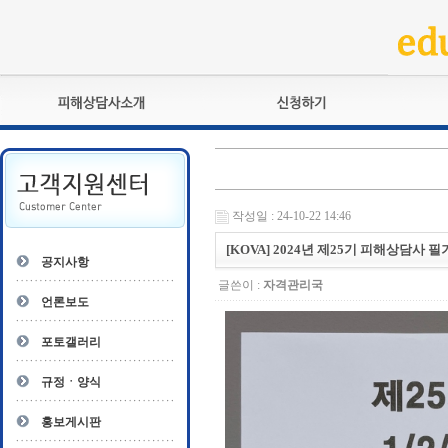
피해상담사란?
교육훈련
자격관리규정
검정시험
상담사 자격증 확인
전문수련
작성일 : 24-10-22 14:46
자격심사
- 피해상담사 1급
자격유지교육
[KOVA] 2024년 제25기 피해상담사 필기
- 피해상담사 2급
공지사항
자격복원
- 피해상담사 3급
글쓴이 :
자격관리국
- 전문수련감독자
언론보도
- 전문수련기관
포토갤러리
규정ㆍ양식
홍보게시판