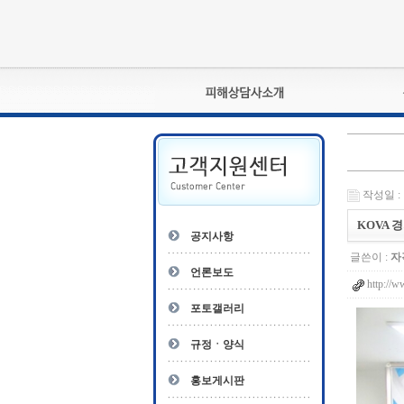
피해상담사란?
자격관리규정
상담사 자격증 확인
작성일 : 1
- 피해상담사 1급
자
KOVA
- 피해상담사 2급
공지사항
- 피해상담사 3급
글쓴이 :
자
- 전문수련감독자
언론보도
http://
- 전문수련기관
포토갤러리
규정ㆍ양식
홍보게시판