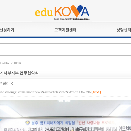
교육훈련
공지사항
상담접수
검정시험
언론보도
상담완료
전문수련
포토갤러리
7-06-12 10:04
자격심사
규정ㆍ양식
격유지교육
홍보게시판
 경기서부지부 업무협약식
자격복원
격관리국
www.kyeonggi.com/?mod=news&act=articleView&idxno=1362296
[1851]