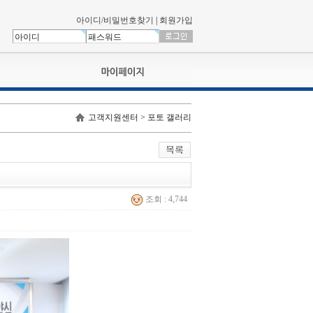
아이디/비밀번호찾기
|
회원가입
나의신청내역
고객지원센터 > 포토 갤러리
교육영상강의실
서류제출
회원정보
나의 신청비
나의활동내역
조회 : 4,744
나의 연회비