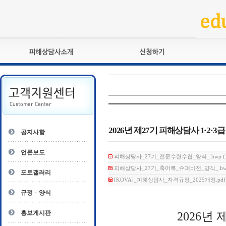
피해상담사란?
교육훈련
자격관리규정
검정시험
상담사 자격증 확인
전문수련
자격심사
- 피해상담사 1급
자격유지교육
- 피해상담사 2급
2026년 제27기 피해상담사 1·2·
공지사항
자격복원
- 피해상담사 3급
- 전문수련감독자
언론보도
피해상담사_27기_전문수련수첩_양식_.hwp (12
- 전문수련기관
피해상담사_27기_축어록_슈퍼비전_양식_.hwp 
포토갤러리
[KOVA]_피해상담사_자격규정_2025개정.pdf (
규정ㆍ양식
홍보게시판
2026
년 