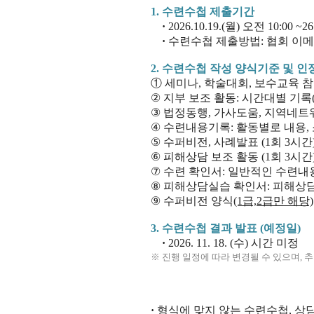
1.
수련수첩 제출기간
·
2026.10.19.(월) 오전 10:00 
·
수련수첩 제출방법
: 협회 이메
2.
수련수첩 작성 양식기준 및 인
① 세미나
,
학술대회
,
보수교육 
②
지부 보조 활동
:
시간대별 기록
③
법정동행
,
가사도움
,
지역네트
④
수련내용기록
:
활동별로 내용
,
⑤
수퍼비전
,
사례발표
(1
회
3
시간
⑥
피해상담 보조 활동
(1
회
3
시간
⑦
수련 확인서
:
일반적인 수련내
⑧
피해상담실습 확인서
:
피해상담
⑨
수퍼비전 양식
(1급,2급만 해당)
3. 수련수첩 결과 발표 (예정일)
·
2026. 11. 18. (수) 시간 미정
※ 진행 일정에 따라 변경될 수 있으며,
추
·
형식에 맞지 않는 수련수첩
,
상담