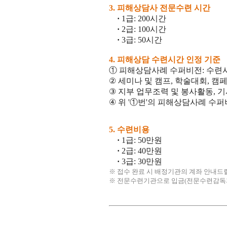
3.
피해상담사 전문수련 시간
·
1급: 200시간
·
2급: 100시간
·
3급: 50시간
4. 피해상담 수련시간 인정 기준
① 피해상담사례 수퍼비전: 수
②
세미나 및 캠프
,
학술대회
,
캠
③
지부 업무조력 및 봉사활동
,
기
④
위 '
①번'
의 피해상담사례 수퍼
5.
수련비용
·
1급: 50만원
·
2급: 40만원
·
3급: 30만원
※ 접수 완료 시 배정기관의 계좌 안내드
※ 전문수련기관으로 입금(전문수련감독