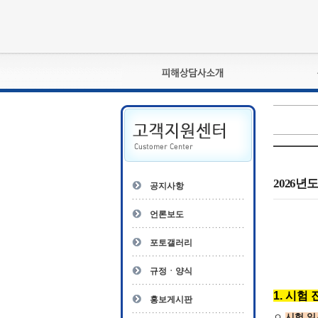
피해상담사란?
자격관리규정
상담사 자격증 확인
- 피해상담사 1급
자
- 피해상담사 2급
2026년
공지사항
- 피해상담사 3급
- 전문수련감독자
언론보도
- 전문수련기관
포토갤러리
규정ㆍ양식
1. 시험
홍보게시판
ㅇ
시험 일