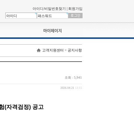
아이디/비밀번호찾기
|
회원가입
나의신청내역
고객지원센터 > 공지사항
교육영상강의실
서류제출
회원정보
나의 신청비
조회 : 5,941
나의활동내역
나의 연회비
2026.04.21
13:15
시험(자격검정) 공고