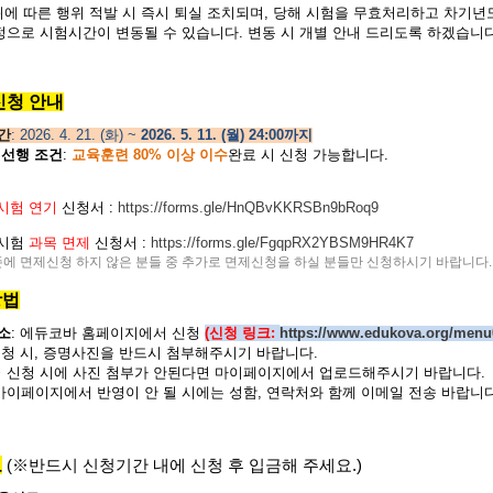
위
에 따른 행위 적발 시 즉시 퇴실 조치되며, 당해 시험을 무효처리하고 차기년
정으로 시험시간이 변동될 수 있습니다. 변동 시 개별 안내 드리도록 하겠습니다
 신청 안내
간
:
2026. 4. 21. (화) ~
2026. 5. 11. (월) 24:00까지
 선행 조건
:
교육훈련 80% 이상 이수
완료 시 신청 가능합니다.
시험 연기
신청서 :
https://forms.gle/HnQBvKKRSBn9bRoq9
시험
과목 면제
신청서 :
https://forms.gle/FgqpRX2YBSM9HR4K7
존에 면제신청 하지 않은 분들 중 추가로 면제신청을 하실 분들만 신청하시기 바랍니다.
방법
소
:
에듀코바 홈페이지에서 신청
(신청 링크:
https://www.edukova.org/men
청 시, 증명사진을 반드시 첨부해주시기 바랍니다.
시에 사진 첨부가 안된다면 마이페이지에서 업로드해주시기 바랍니다.
지에서 반영이 안 될 시에는 성함, 연락처와 함께 이메일 전송 바랍니다
료
(※반드시 신청기간 내에 신청 후 입금해 주세요.)