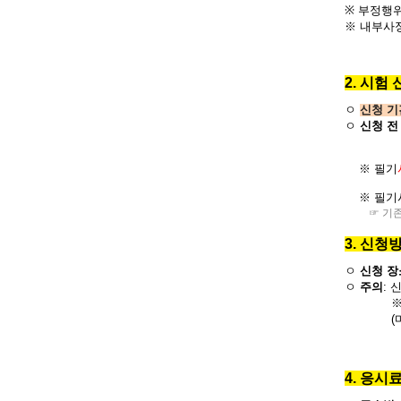
※
부정행
※ 내부사
2. 시험
ㅇ
신청 기
ㅇ
신청 전
※ 필기
※ 필기
☞ 기
3. 신청
ㅇ
신청 장
ㅇ
주의
:
신
※ 신청 
(마이페이
4. 응시