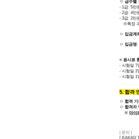
ㅇ
급수별
- 1급: 5만
-
2급: 4만
-
3급: 2만
※특정 과
ㅇ
입금계
ㅇ
입금명
< 응시료 
- 시험일 
- 시험일 
- 시험일 
5.
합격 
ㅇ
합격 기
ㅇ
합격자 
※
마이
| 문의 |
[ KAKAO 