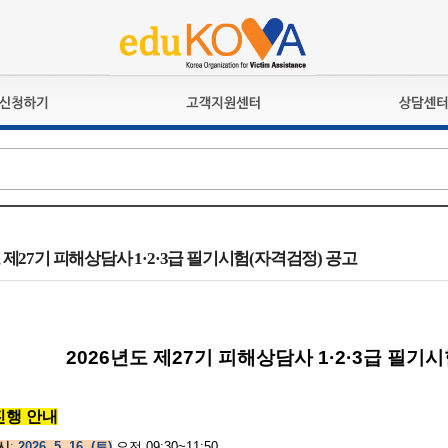
교육훈련
공지사항
상담접수
검정시험
언론보도
상담완료
전문수련
포토갤러리
자격심사
규정ㆍ양식
격유지교육
홍보게시판
도 제27기 피해상담사 1·2·3급 필기시험(자격검정) 공고
자격복원
2026년도 제27기 피해상담사
1·2·3급 필기
 진행 안내
시
:
2026. 5. 16. (토)
오전 09:30~11:50