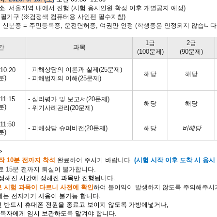
소
: 서울지역 내에서 진행 (시험 응시인원 확정 이후 개별공지 예정)
:
필기구 (※검정색 컴퓨터용 사인펜 필수지참)
 주민등록증, 운전면허증, 여권만 인정 (학생증은 인정되지 않습니다.
1급
2급
간
과목
(100문제)
(90문제)
- 피해상담의 이론과 실제(25문제)
10:20
해당
해당
분)
- 피해법제의 이해(25문제)
11:15
- 심리평가 및 보고서(20문제)
해당
해당
분)
- 위기사례관리(20문제)
11:50
- 피해상담 슈퍼비전(20문제)
해당
비해당
분)
>
작 10분 전까지 착석
완료하여 주시기 바랍니다.
(시험 시작 이후 도착 시 응시
료 15분 전까지 퇴실이 불가
합니다.
 정해진 시간에 정해진 과목만 진행됩니다.
 시험 과목이 다르니 사전에 확인
하여 불이익이 발생하지 않도록 주의해주시
에는 전자기기 사용이 불가능 합니다.
전 반드시 휴대폰 전원을 종료고 보이지 않도록 가방에넣거나,
에게 임시 보관하도록 맡겨야 합니다.