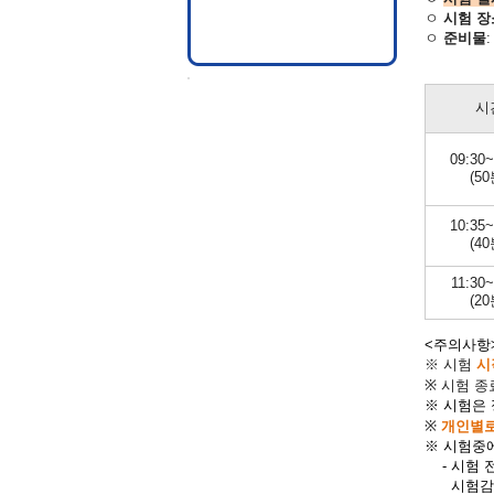
ㅇ
시험 장
ㅇ
준비물
신분증 =
시
09:30~
(50
10:35~
(40
11:30~
(20
<주의사항
※ 시험
시
※
시험
종
※ 시험은
※
개인별로
※
시험
중
- 시험 
시험감독자