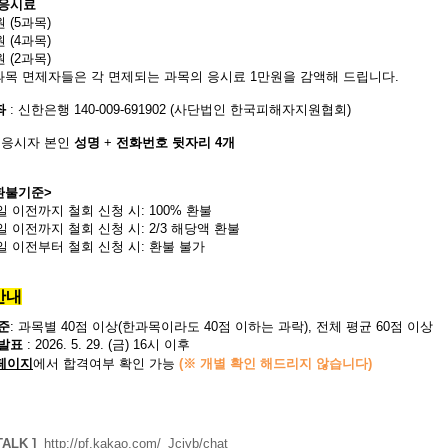
 응시료
원 (5과목)
원 (4과목)
원 (2과목)
목 면제자들은 각 면제되는 과목의 응시료 1만원을 감액해 드립니다.
좌
: 신한은행 140-009-691902 (사단법인 한국피해자지원협회)
: 응시자 본인
성명
+
전화번호 뒷자리 4개
환불기준>
7일 이전까지 철회 신청 시:
100% 환불
2일 이전까지 철회 신청 시:
2/3 해당액 환불
1일 이전부터 철회 신청 시: 환불 불가
안내
준
: 과목별 40점 이상
(한과목이라도 40점 이하는 과락)
, 전체 평균 60점 이상
발표
: 2026. 5. 29. (금) 16시 이후
페이지
에서 합격여부 확인 가능
(※ 개별 확인 해드리지 않습니다)
TALK ]
http://pf.kakao.com/_Jcjyb/chat