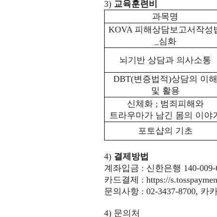
3)
교육훈련비
과목명
KOVA
피해상담보고서작성
_
심화
뇌기반 상담과 의사소통
DBT(
변증법적
)
상담의 이
및 활용
신체화
;
범죄피해와
트라우마가 남긴 몸의 이야
포토샵의 기초
4)
결제방법
계좌입금 : 신한은행 140-00
카드결제 :
https://s.tosspay
문의사항 : 02-3437-8700,
4)
문의처