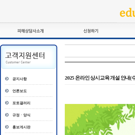
피해상담사란?
교육훈련
자격관리규정
검정시험
상담사 자격증 확인
전문수련
자격심사
- 피해상담사 1급
자격유지교육
- 피해상담사 2급
2025 온라인 상시교육 개설 안내(
공지사항
자격복원
- 피해상담사 3급
- 전문수련감독자
언론보도
- 전문수련기관
포토갤러리
규정ㆍ양식
홍보게시판