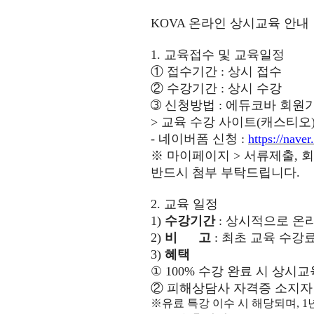
KOVA
온라인 상시교육 안내
1.
교육접수 및 교육일정
①
접수기간
:
상시 접수
②
수강기간
:
상시 수강
➂
신청방법
:
에듀코바 회원
>
교육 수강 사이트
(
캐스티오
-
네이버폼 신청
:
https://nave
※
마이페이지
>
서류제출
,
회
반드시 첨부 부탁드립니다
.
2.
교육 일정
1)
수강기간
:
상시적으로 온라
2)
비 고
: 최초 교육 수강
3)
혜택
①
100%
수강 완료 시 상시교
②
피해상담사 자격증 소지자
※
유료 특강 이수 시 해당되며
,
1