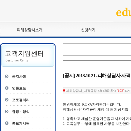
피해상담사란?
교육훈련
자격관리규정
검정시험
상담사 자격증 확인
전문수련
자격심사
- 피해상담사 1급
자격유지교육
- 피해상담사 2급
[공지] 2018.10.21. 피해상담사 
공지사항
자격복원
- 피해상담사 3급
- 전문수련감독자
언론보도
피해상담사_자격규정.pdf (260.5K)
[192]
DAT
- 전문수련기관
포토갤러리
안녕하세요. KOVA자격관리국입니다.
피해상담사 ‘자격규정 개정‘에 관한 공지입니
규정ㆍ양식
1. 명확하고 세심한 운영기준을 제시하여 자
홍보게시판
2. 교육업무 수행에 필요한 사항을 보완한다.