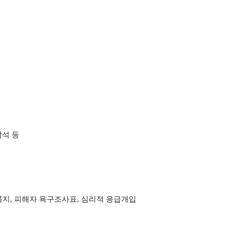
참석 등
록지
,
피해자 욕구조사표
,
심리적 응급개입