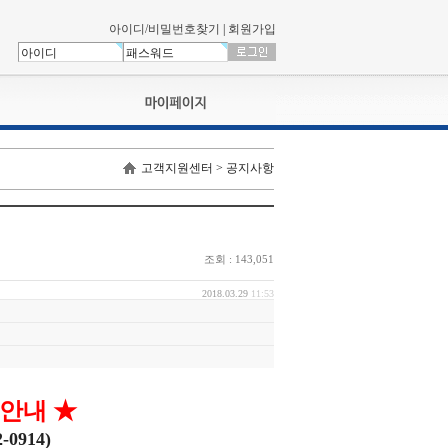
아이디/비밀번호찾기
|
회원가입
나의신청내역
고객지원센터 > 공지사항
교육영상강의실
서류제출
회원정보
나의 신청비
조회 : 143,051
나의활동내역
나의 연회비
2018.03.29
11:53
련안내
★
2-0914)