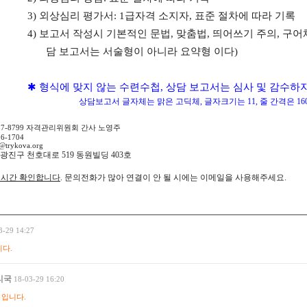
3)
외상심리 평가서
: 1
급자격 소지자
,
표준 절차에 따라 기록
4)
보고서 작성시 기본적인 문법
,
맞춤법
,
띄어쓰기 주의
,
구어
담 보고서는 서술형이 아니라 요약형 이다
)
✱
형식에 맞지 않는 수련수첩
,
상담 보고서는 심사 및 감수하
상담보고서 글자체는 맑은 고딕체
,
글자크기는
11,
줄 간격은
16
37-8799
자격관리위원회 간사 노영주
36-1704
@trykova.org
 광진구 천호대로
519
동원빌딩
403
호
실시간 확인합니다
.
문의전화가 많아 연결이 안 될 시에는 이메일을 사용해주세요
.
3-29 14:27
다.
리국
18-03-29 16:20
 입니다.