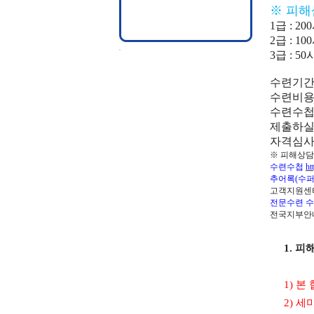
※
피해
1
급
: 200
2
급
: 100
3
급
: 50
수련기
수련비
수련수
제출하실
자격심사
※
피해상담
수련수첩
ht
추어록(수
고객지원센
전문수련 수
전국지부안
1.
피해
1)
본 
2)
세미