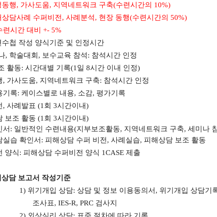
정동행
,
가사도움
,
지역네트워크 구축
(
수련시간의
10%)
해상담사례 수퍼비전
,
사례분석
,
현장 동행
(
수련시간의
50%)
수련시간 대비
+- 5%
수첩 작성 양식기준 및 인정시간
나
,
학술대회
,
보수교육 참석
:
참석시간 인정
조 활동
:
시간대별 기록
(1
일
8
시간 이내 인정
)
행
,
가사도움
,
지역네트워크 구축
:
참석시간 인정
용기록
:
케이스별로 내용
,
소감
,
평가기록
전
,
사례발표
(1
회
3
시간이내
)
 보조 활동
(1
회
3
시간이내
)
인서
:
일반적인 수련내용
(
지부보조활동
,
지역네트워크 구축
,
세미나 
담실습 확인서
:
피해상담 수퍼 비전
,
사례실습
,
피해상담 보조 활동
 양식
:
피해상담 수퍼비전 양식
1CASE
제출
상담 보고서 작성기준
1)
위기개입 상담
:
상담 및 정보 이용동의서
,
위기개입 상담기
조사표
, IES-R, PRC
검사지
2)
외상심리 상담
:
표준 절차에 따라 기록