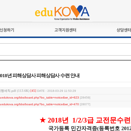
교육훈련
공지사항
상담접수
검정시험
언론보도
상담완료
전문수련
포토갤러리
자격심사
규정ㆍ양식
격유지교육
홍보게시판
] 2018년 피해상담사 피해상담사 수련 안내
자격복원
칙.pdf (113.6K)
[45]
DATE : 2018-03-29 11:53:29
ww.edukova.org/bbs/board.php?bo_table=notice&wr_id=623
[28459]
ww.edukova.org/bbs/board.php?bo_table=notice&wr_id=470
[28077]
★
2018
년
1/2/3
급 교전문수
국가등록 민간자격증
(
등록번호
201