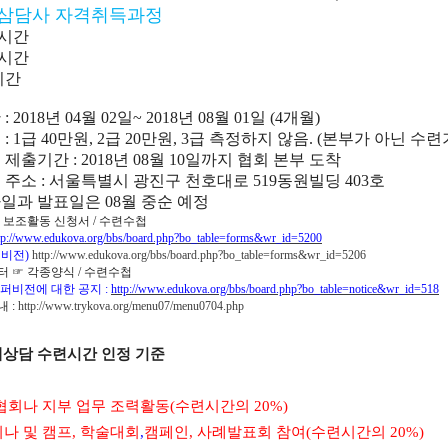
삼담사 자격취득과정
시간
시간
시간
간
: 2018
년 04
월 02
일
~ 2018
년
08
월 01
일
(4
개월
)
용
: 1
급
40
만원
, 2
급
20
만원
, 3
급 측정하지 않음
. (본부가 아닌 수
첩
제출기간
: 2018
년
08
월 10
일까지 협회 본부 도착
 주소
:
서울특별시 광진구 천호대로
519
동원빌딩
403
호
일과 발표일은
08
월 중순 예정
 보조활동 신청서
/
수련수첩
tp://www.edukova.org/bbs/board.php?bo_table=forms&wr_id=5200
퍼비전)
http://www.edukova.org/bbs/board.php?bo_table=forms&wr_id=5206
터
☞
각종양식
/
수련수첩
퍼비전에 대한 공지
:
http://www.edukova.org/bbs/board.php?bo_table=notice&wr_id=518
내
:
http://www.trykova.org/menu07/menu0704.php
상담 수련시간 인정 기준
협회나 지부 업무 조력활동
(
수련시간의
20%)
나 및 캠프
,
학술대회
,
캠페인
,
사례발표회 참여
(
수련시간의
20%)