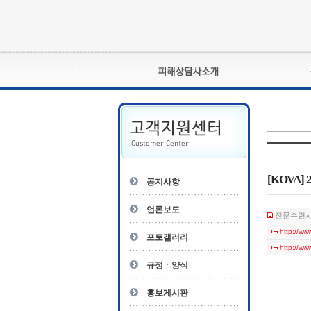
피해상담사란?
자격관리규정
상담사 자격증 확인
- 피해상담사 1급
자
- 피해상담사 2급
[KOVA
공지사항
- 피해상담사 3급
- 전문수련감독자
언론보도
전문수련시행세
- 전문수련기관
http://w
포토갤러리
http://w
규정ㆍ양식
홍보게시판