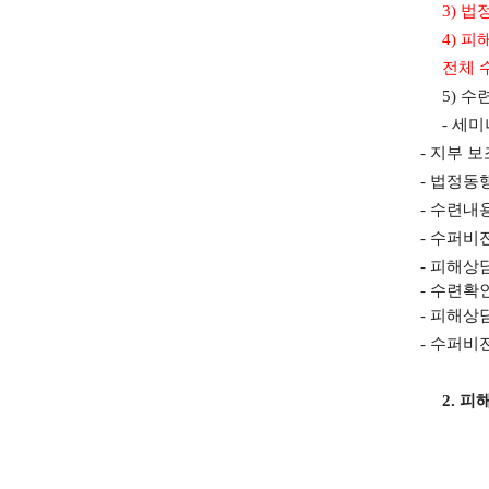
3)
법
4)
피
전체 
5)
수련
-
세미
-
지부 보
-
법정동
-
수련내
-
수퍼비
-
피해상담
-
수련확
-
피해상
-
수퍼비전
2.
피해