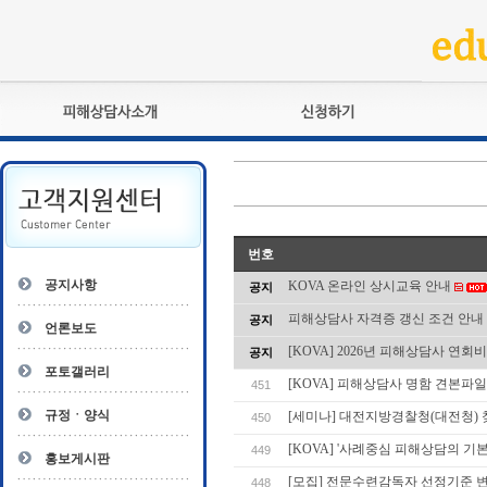
피해상담사란?
교육훈련
자격관리규정
검정시험
상담사 자격증 확인
전문수련
자격심사
- 피해상담사 1급
번호
자격유지교육
- 피해상담사 2급
공지사항
KOVA 온라인 상시교육 안내
공지
자격복원
- 피해상담사 3급
피해상담사 자격증 갱신 조건 안내
공지
- 전문수련감독자
언론보도
- 전문수련기관
[KOVA] 2026년 피해상담사 연회
공지
포토갤러리
[KOVA] 피해상담사 명함 견본파일(ai
451
규정ㆍ양식
[세미나] 대전지방경찰청(대전청)
450
[KOVA] '사례중심 피해상담의 기
449
홍보게시판
[모집] 전문수련감독자 선정기준 
448