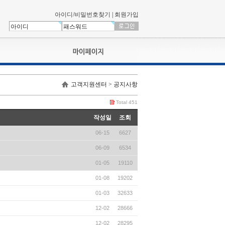
아이디/비밀번호찾기
|
회원가입
나의신청내역
고객지원센터 > 공지사항
교육영상강의실
서류제출
Total 451
회원정보
작성일
조회
나의 신청비
06-15
6627
나의활동내역
나의 연회비
06-09
6534
01-05
19110
01-08
19202
01-03
32633
12-02
28666
12-02
28295