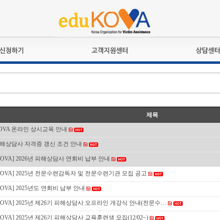
교육훈련
공지사항
상담접수
검정시험
언론보도
상담완료
전문수련
포토갤러리
자격심사
규정ㆍ양식
제목
격유지교육
홍보게시판
OVA 온라인 상시교육 안내
자격복원
해상담사 자격증 갱신 조건 안내
KOVA] 2026년 피해상담사 연회비 납부 안내
KOVA] 2025년 전문수련감독자 및 전문수련기관 모집 공고
KOVA] 2025년도 연회비 납부 안내
KOVA] 2025년 제26기 피해상담사 오프라인 개강식 안내(전문수…
KOVA] 2025년 제26기 피해상담사 교육훈련생 모집(12/02~)