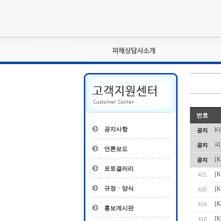
피해상담사란?
자격관리규정
상담사 자격증 확인
- 피해상담사 1급
번호
자
- 피해상담사 2급
공지사항
K
공지
- 피해상담사 3급
피
공지
- 전문수련감독자
언론보도
- 전문수련기관
[
공지
포토갤러리
[
421
규정ㆍ양식
[
420
[
419
홍보게시판
[
418