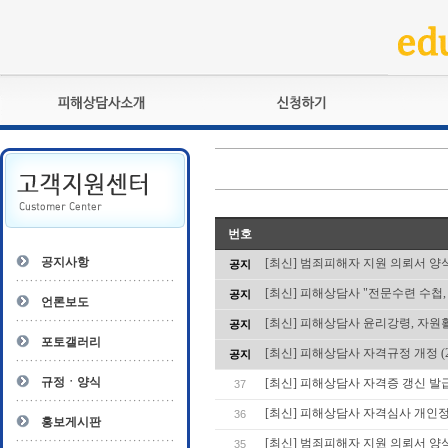
피해상담사란?
교육훈련
자격관리규정
검정시험
상담사 자격증 확인
전문수련
자격심사
- 피해상담사 1급
번호
자격유지교육
- 피해상담사 2급
공지사항
[최신] 범죄피해자 지원 의뢰서 양
공지
자격복원
- 피해상담사 3급
[최신] 피해상담사 "전문수련 수첩
공지
- 전문수련감독자
언론보도
- 전문수련기관
[최신] 피해상담사 윤리강령, 자
공지
포토갤러리
[최신] 피해상담사 자격규정 개정 (2025
공지
규정ㆍ양식
[최신] 피해상담사 자격증 갱신 발
37
[최신] 피해상담사 자격심사 개인
36
홍보게시판
[최신] 범죄피해자 지원 의뢰서 양
35